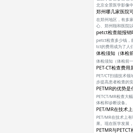
北京全景医学影像中
aph m.CT PE
郑州哪几家医院可
在郑州地区，有多家
心、郑州颐和医院
petct检查能报销
petct检查多少钱
tct的费用成为了人
价格因地域、医院
体检须知（体检
体检须知（体检前
PET-CT检查费
PET/CT扫描技
步提高患者检查的
PETMR的优势是
PETCT/MR检查
体检和诊断设备。
PET/MR在技
PET/MR在技术上
果。现在医学发展，不
PETMR与PETC