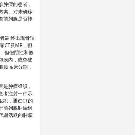
确诊肿瘤的患者，
方案。对未确诊
检查前列腺是否转
者最 终出现骨转
靠CT及MR，但
移，但假阴性和假
于包膜内，或突破
腺癌临床分期，
哪里是肿瘤组织，
检查者注射一种示
组织，通过CT的
由于前列腺肿瘤组
代谢活跃的肿瘤