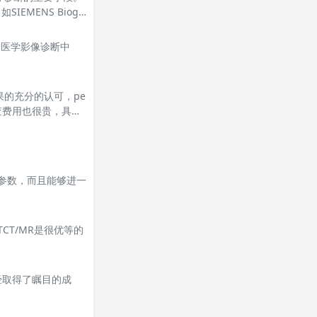
MENS Biogr
景医学影像诊断中
。
果的充分的认可，pe
检查费用也很贵，具体
术参数，而且能够进一
CT/MR是很优等的
已经取得了瞩目的成