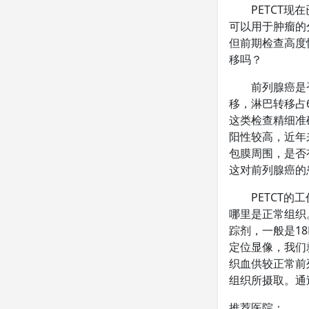
PETCT
可以用于肿瘤的
但前期检查高度
移吗？
前列腺癌是
移，淋巴转移占
这类检查精细准
阳性较高，近年
包膜周围，是否
这对前列腺癌的
PETCT
哪里是正常组织
踪剂，一般是18
定位显像，我们
织血供较正常前
组织所摄取。通
推荐医院：