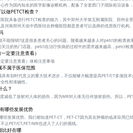
心作为国内知名的医学影像诊断机构，配备了全套西门子国际前沿设备，如SIE
T/CT等，为患者提供精准的影像诊断服务。
以做PETCT检查？
医院具备进行PETCT检查的能力，其中郑州大学第五附属医院、郑州全
以及河南郑州天佑中西医结合肿瘤医院都是患者可以选择的优质医疗机构
吗
，能不能报销?这是很多患者关心的问题。随着越来越多人对petct的检查效
们关注的热门话题。petct在治疗疾病的过程中的需求越来越高，petct
、设备、医生等不同，而有所差异
前一定要注意查看）
一定要注意查看）体检注意事项
用属不属于医保范围
术领域具有划时代意义的重大技术进步，不仅能够大幅度提高PET/CT多项技
安全性和准确性。
什么？
大幅度减低了放射对人体的损伤，因为MR对人体无任何放射损伤。所以，PET
术上有哪些发展优势
有哪些发展优势。我们都知道PET-CT，PET-CT因为其在肿瘤的临床应用
止PET/CT,PET/MR也进入了人们的视线。
T相比好在哪