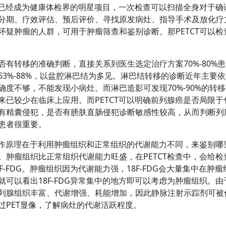
现在已经成为健康体检界的明星项目，一次检查可以扫描全身对于
分期、疗效评估、预后评价、寻找原发病灶、指导手术及放化疗
怀疑肿瘤的人群，可用于肿瘤筛查和鉴别诊断。那PETCT可以
否有转移的准确判断，直接关系到医生选定治疗方案70%-80%患
63%-88%，以盆腔淋巴结为多见。淋巴结转移的诊断近年主要依
确度不够，不能发现小病灶。而淋巴造影可发现70%-90%的转
来已较少在临床上应用。而PETCT可以明确前列腺癌是否局限
有精囊侵犯，是否有膀肤直肠侵犯诊断敏感性较高，从而判断列
患者很重要。
的工作原理在于利用肿瘤组织和正常组织的代谢能力不同，来鉴别
。肿瘤组织比正常组织代谢能力旺盛，在PETCT检查中，会给
F-FDG。肿瘤组织因为代谢能力强，18F-FDG会大量集中在肿瘤
就可以看出18F-FDG异常集中的地方即可以考虑为肿瘤组织。
列腺组织丰富、代谢增强、耗能增加，因此静脉注射示踪剂可被
过PET显像，了解病灶的代谢活跃程度。