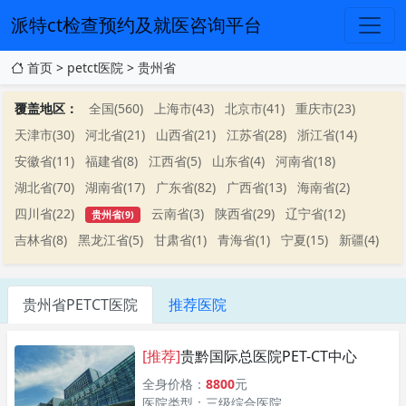
派特ct检查预约及就医咨询平台
首页
>
petct医院
>
贵州省
覆盖地区：
全国(560)
上海市(43)
北京市(41)
重庆市(23)
天津市(30)
河北省(21)
山西省(21)
江苏省(28)
浙江省(14)
安徽省(11)
福建省(8)
江西省(5)
山东省(4)
河南省(18)
湖北省(70)
湖南省(17)
广东省(82)
广西省(13)
海南省(2)
四川省(22)
云南省(3)
陕西省(29)
辽宁省(12)
贵州省(9)
吉林省(8)
黑龙江省(5)
甘肃省(1)
青海省(1)
宁夏(15)
新疆(4)
贵州省PETCT医院
推荐医院
[推荐]
贵黔国际总医院PET-CT中心
全身价格：
8800
元
医院类型：三级综合医院