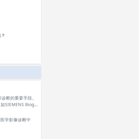
镜？
等诊断的重要手段。
MENS Biogr
景医学影像诊断中
。