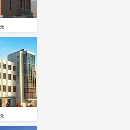
元
心
元