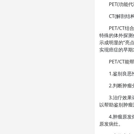
PET(功能代
CT(解剖结构
PET/CT结
特殊的体外探测
示成明显的“亮
实现癌症的早期
PET/CT能
1.鉴别良恶
2.判断肿瘤
3.治疗效果评
以帮助鉴别肿瘤
4.肿瘤原发灶
原发病灶。