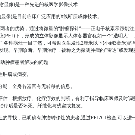
谢显像)是一种先进的核医学影像技术
显像)是目前临床广泛应用的X线断层成像技术。
合两者的优势，通过将微量的“肿瘤探针”——正电子核素示踪剂
仪(PET)下，形成的立体影像显示人体各器官犹如一个“透明人”
点”,各种病灶一目了然，可帮助医生发现2厘米以下(小到3毫米)
发现、早期诊断、早期治疗，被称之为探测肿瘤的"雷达"或发现肿
帮助肿瘤患者解决的问题
性肿瘤或病变。
分期，全身各器官有无转移的信息。
估：根据放疗、化疗疗效的判断，有利于指导临床医师及时调
治疗后是否坏死、纤维化与残留或复发。
的寻找，已明确有肿瘤转移灶的患者,通过PET/CT检查,可以进