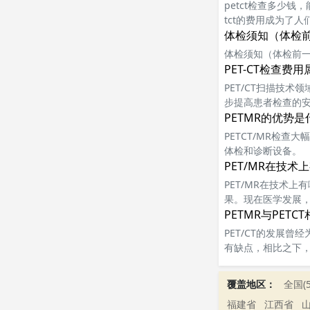
petct检查多少钱
tct的费用成为了人
价格因地域、医院
体检须知（体检
体检须知（体检前
PET-CT检查费
PET/CT扫描技
步提高患者检查的
PETMR的优势是
PETCT/MR检查
体检和诊断设备。
PET/MR在技
PET/MR在技术上
果。现在医学发展，不
PETMR与PETC
PET/CT的发展
有缺点，相比之下，M
覆盖地区：
全国(5
福建省
江西省