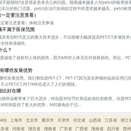
，能不能报销?这是很多患者关心的问题。随着越来越多人对petct的检查效
们关注的热门话题。petct在治疗疾病的过程中的需求越来越高，petct
、设备、医生等不同，而有所差异
前一定要注意查看）
一定要注意查看）体检注意事项
用属不属于医保范围
术领域具有划时代意义的重大技术进步，不仅能够大幅度提高PET/CT多项技
安全性和准确性。
什么？
大幅度减低了放射对人体的损伤，因为MR对人体无任何放射损伤。所以，PET
术上有哪些发展优势
有哪些发展优势。我们都知道PET-CT，PET-CT因为其在肿瘤的临床应用
止PET/CT,PET/MR也进入了人们的视线。
T相比好在哪
曾经为肺癌诊断带来了巨大进步，特别是对结节灶和远处病灶的检查。但是PET
RI则提供了更大的优势，MRI避免由于过...
60)
上海市
北京市
重庆市
天津市
河北省
山西省
江苏省
浙江
山东省
河南省
湖北省
湖南省
广东省
广西省
海南省
四川省
贵州