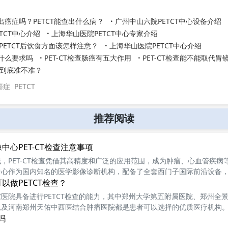
查出癌症吗？PETCT能查出什么病？
广州中山六院PETCT中心设备介绍
TCT中心介绍
上海华山医院PETCT中心专家介绍
PETCT后饮食方面该怎样注意？
上海华山医院PETCT中心介绍
有什么要求吗
PET-CT检查肠癌有五大作用
PET-CT检查能不能取代胃
肺癌到底准不准？
癌症
PETCT
推荐阅读
中心PET-CT检查注意事项
，PET-CT检查凭借其高精度和广泛的应用范围，成为肿瘤、心血管疾病
心作为国内知名的医学影像诊断机构，配备了全套西门子国际前沿设备，如SIE
T/CT等，为患者提供精准的影像诊断服务。
以做PETCT检查？
医院具备进行PETCT检查的能力，其中郑州大学第五附属医院、郑州全
以及河南郑州天佑中西医结合肿瘤医院都是患者可以选择的优质医疗机构
吗