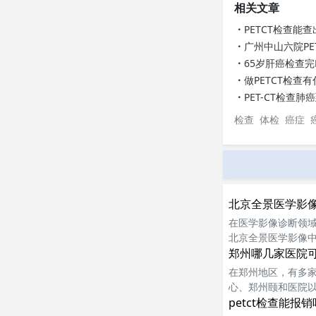
相关文章
PETCT检查能
广州中山六院PE
65岁肝癌检查完
做PETCT检查
PET-CT检查
检查
体检
癌症
北京全景医学影像
在医学影像诊断领域
北京全景医学影像中
aph m.CT PE
郑州哪几家医院可
在郑州地区，有多家
心、郑州颐和医院
petct检查能报销