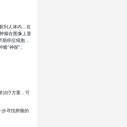
注射到人体内，在
，肿瘤在图像上显
的早期癌症细胞，
瘤"神探"。
整治疗方案，可
一步寻找肿瘤的