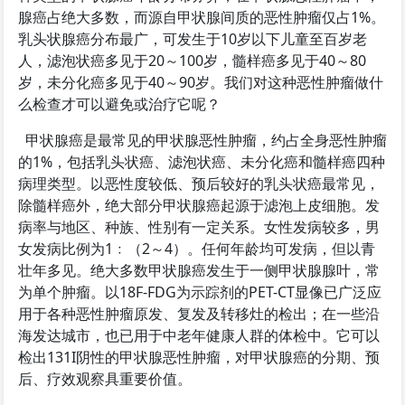
腺癌占绝大多数，而源自甲状腺间质的恶性肿瘤仅占1%。
乳头状腺癌分布最广，可发生于10岁以下儿童至百岁老
人，滤泡状癌多见于20～100岁，髓样癌多见于40～80
岁，未分化癌多见于40～90岁。我们对这种恶性肿瘤做什
么检查才可以避免或治疗它呢？
甲状腺癌是最常见的甲状腺恶性肿瘤，约占全身恶性肿瘤
的1%，包括乳头状癌、滤泡状癌、未分化癌和髓样癌四种
病理类型。以恶性度较低、预后较好的乳头状癌最常见，
除髓样癌外，绝大部分甲状腺癌起源于滤泡上皮细胞。发
病率与地区、种族、性别有一定关系。女性发病较多，男
女发病比例为1﹕（2～4）。任何年龄均可发病，但以青
壮年多见。绝大多数甲状腺癌发生于一侧甲状腺腺叶，常
为单个肿瘤。以18F-FDG为示踪剂的PET-CT显像已广泛应
用于各种恶性肿瘤原发、复发及转移灶的检出；在一些沿
海发达城市，也已用于中老年健康人群的体检中。它可以
检出131I阴性的甲状腺恶性肿瘤，对甲状腺癌的分期、预
后、疗效观察具重要价值。