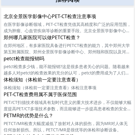
北京全景医学影像中心PET-CT检查注意事项
在医学影像诊断领域，PET-CT检查凭借其高精度和广泛的应用范围，
成为肿瘤、心血管疾病等诊断的重要手段。北京全景医学影像中心作
为国内知名的医学影像诊断机构，配备了全套西门子国际前沿设备，
郑州哪几家医院可以做PETCT检查？
如SIEMENS Biograph m.CT PET/CT等，为患者提供精准的影像诊断
在郑州地区，有多家医院具备进行PETCT检查的能力，其中郑州大学
服务。
第五附属医院、郑州全景医学影像诊断中心、郑州颐和医院以及河南
郑州天佑中西医结合肿瘤医院都是患者可以选择的优质医疗机构。
petct检查能报销吗
petct检查多少钱，能不能报销?这是很多患者关心的问题。随着越来
越多人对petct的检查效果的充分的认可，petct的费用成为了人们关
注的热门话题。petct在治疗疾病的过程中的需求越来越高，petct检
体检须知（体检前一定要注意查看）
查费用也很贵，具体价格因地域、医院、设备、医生等不同，而有所
体检须知（体检前一定要注意查看）体检注意事项
差异
PET-CT检查费用属不属于医保范围
PET/CT扫描技术领域具有划时代意义的重大技术进步，不仅能够大幅
度提高PET/CT多项技术参数，而且能够进一步提高患者检查的安全性
和准确性。
PETMR的优势是什么？
PETCT/MR检查大幅度减低了放射对人体的损伤，因为MR对人体无
任何放射损伤。所以，PETCT/MR是很优等的体检和诊断设备。