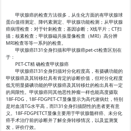
甲状腺癌的检查方法很多，从生化方面的有甲状腺球
蛋白值得测定、降钙素测定、甲状腺功能检测；从甲状腺
癌病理检查：对于针刺检查；基因诊断；X线平片；CT扫
描；核素检查；甲状腺磁共振显像检查（MRI）高分辨
MRI检查等等一系列的检查。
甲状腺癌I131全身扫描和甲状腺癌pet-ct检查区别在
于：
PET-CT精 确检查甲状腺癌
甲状腺癌I131全身扫描对分化程度高，有摄碘功能的
甲状腺癌及其转移灶具有肯定的诊断价值，但对分化程度
低无明显摄碘功能的甲状腺癌及其转移灶的检出具有一定
的局限性。甲状腺癌同其他恶性肿瘤一样也能高度摄取
18F-FDG，18F-FDGPET-CT显像显示为高代谢病灶，特别
是对血清TG水平高，而I131全身扫描阴性的患者更有意
义。18F-FDGPETCT显像主要用于甲状腺髓样癌、未分化
癌手术治疗前的诊断并了解全身转移情况，以及监测复
发，评价疗效。