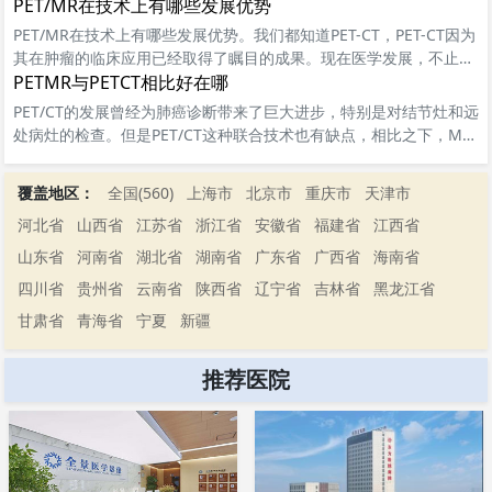
PET/MR在技术上有哪些发展优势
PET/MR在技术上有哪些发展优势。我们都知道PET-CT，PET-CT因为
其在肿瘤的临床应用已经取得了瞩目的成果。现在医学发展，不止PE
T/CT,PET/MR也进入了人们的视线。
PETMR与PETCT相比好在哪
PET/CT的发展曾经为肺癌诊断带来了巨大进步，特别是对结节灶和远
处病灶的检查。但是PET/CT这种联合技术也有缺点，相比之下，MRI
则提供了更大的优势，MRI避免由于过...
覆盖地区：
全国(560)
上海市
北京市
重庆市
天津市
河北省
山西省
江苏省
浙江省
安徽省
福建省
江西省
山东省
河南省
湖北省
湖南省
广东省
广西省
海南省
四川省
贵州省
云南省
陕西省
辽宁省
吉林省
黑龙江省
甘肃省
青海省
宁夏
新疆
推荐医院