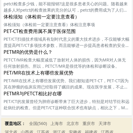
petct检查多少钱，能不能报销?这是很多患者关心的问题。随着越来
越多人对petct的检查效果的充分的认可，petct的费用成为了人们关
注的热门话题。petct在治疗疾病的过程中的需求越来越高，petct检
体检须知（体检前一定要注意查看）
查费用也很贵，具体价格因地域、医院、设备、医生等不同，而有所
体检须知（体检前一定要注意查看）体检注意事项
差异
PET-CT检查费用属不属于医保范围
PET/CT扫描技术领域具有划时代意义的重大技术进步，不仅能够大幅
度提高PET/CT多项技术参数，而且能够进一步提高患者检查的安全性
和准确性。
PETMR的优势是什么？
PETCT/MR检查大幅度减低了放射对人体的损伤，因为MR对人体无
任何放射损伤。所以，PETCT/MR是很优等的体检和诊断设备。
PET/MR在技术上有哪些发展优势
PET/MR在技术上有哪些发展优势。我们都知道PET-CT，PET-CT因为
其在肿瘤的临床应用已经取得了瞩目的成果。现在医学发展，不止PE
T/CT,PET/MR也进入了人们的视线。
PETMR与PETCT相比好在哪
PET/CT的发展曾经为肺癌诊断带来了巨大进步，特别是对结节灶和远
处病灶的检查。但是PET/CT这种联合技术也有缺点，相比之下，MRI
则提供了更大的优势，MRI避免由于过...
覆盖地区：
全国(560)
上海市
北京市
重庆市
天津市
河北省
山西省
江苏省
浙江省
安徽省
福建省
江西省