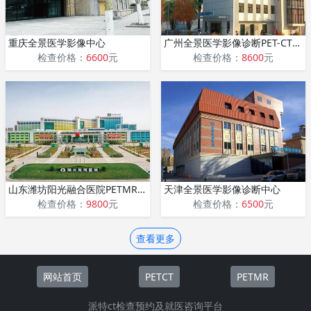
重庆全景医学影像中心
广州全景医学影像诊断PET-CT中心
检查价格：
6600
元
检查价格：
8600
元
山东潍坊阳光融合医院PETMR中心
天津全景医学影像诊断中心
检查价格：
9800
元
检查价格：
6500
元
查看更多
网站首页
PETCT
PETMR
派特ct检查预约及就医咨询平台