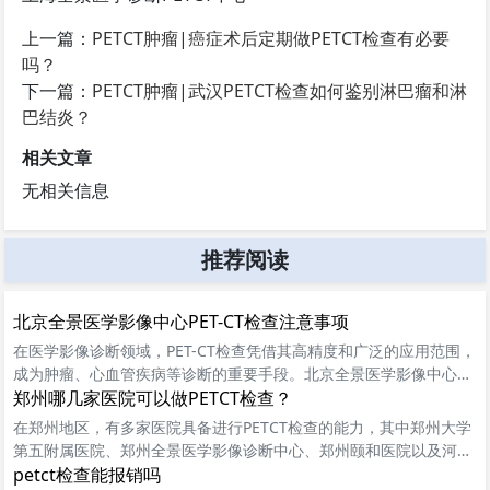
上一篇：
PETCT肿瘤|癌症术后定期做PETCT检查有必要
吗？
下一篇：
PETCT肿瘤|武汉PETCT检查如何鉴别淋巴瘤和淋
巴结炎？
相关文章
无相关信息
推荐阅读
北京全景医学影像中心PET-CT检查注意事项
在医学影像诊断领域，PET-CT检查凭借其高精度和广泛的应用范围，
成为肿瘤、心血管疾病等诊断的重要手段。北京全景医学影像中心作
为国内知名的医学影像诊断机构，配备了全套西门子国际前沿设备，
郑州哪几家医院可以做PETCT检查？
如SIEMENS Biograph m.CT PET/CT等，为患者提供精准的影像诊断
在郑州地区，有多家医院具备进行PETCT检查的能力，其中郑州大学
服务。
第五附属医院、郑州全景医学影像诊断中心、郑州颐和医院以及河南
郑州天佑中西医结合肿瘤医院都是患者可以选择的优质医疗机构。
petct检查能报销吗