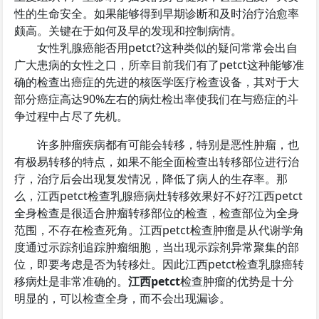
性的生命安全。如果能够得到早期诊断和及时治疗治愈率
颇高。关键在于如何及早的发现和控制病情。
女性乳腺癌能否用
petct
?这种类似的疑问常常会出自
广大患病的女性之口，所幸目前我们有了
petct
这种能够准
确的检查出癌症的先进的核医学医疗检查设备，其对于大
部分癌症高达90%左右的病灶检出率使我们在与癌症的斗
争过程中占尽了先机。
许多肿瘤疾病都有可能会转移，特别是恶性肿瘤，也
有极易转移的特点，如果不能全面检查出转移部位进行治
疗，治疗后会出现复发情况，降低了病人的生存率。那
么，江西petct检查乳腺癌病灶转移效果好不好?江西petct
全身检查是很适合肿瘤转移部位的检查，检查部位为全身
范围，不存在检查死角。江西petct检查肿瘤是从代谢学角
度通过示踪剂追踪肿瘤细胞，当出现示踪剂异常聚集的部
位，即要考虑是否为转移灶。因此江西petct检查乳腺癌转
移病灶是非常准确的。
江西petct
检查肿瘤的优势是十分
明显的，可以检查全身，而不会出现漏诊。