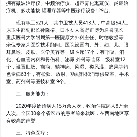
拥有微波治疗仪、中频治疗仪、超声雾化熏蒸仪、炎症治
疗机、多功能拔 罐理疗器等中医诊疗设备129台。
现有职工521人，其中卫技人员413人，中高级54人。
原卫生部副部长孙隆椿、日本友人高野正博为名誉院长，
重庆医科大学附属第一医院原大外科主任、时德教授等十
余位专家为医院技术顾问。医院设置内、外、妇、儿、眼
耳鼻喉、皮肤、医学美容等一级临床17个，有呼吸、消
化、心血管内科和骨伤科、泌尿 外科等临床二级科室12
个，设置肛肠、癫痫、精神病、风湿、类风湿、痛风等特
色专病63个，有检验、放射、功能科和消毒供应室、手术
室、药剂科等医技科室 9个。
二、服务能力：
2020年度诊治病人15万余人次，收治住院病人8万余
人次。全国30余个省区市的患者前来就医，在西南地区享
有较高的声誉。
三、特色医疗：