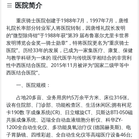
医院简介
重庆骑士医院创建于1988年7月，1997年7月，唐维
礼院长率部分转业军人将医院转制，因唐维礼院长发明
的“微型除痔钳”于1988年获“第39 届布鲁塞尔尤里卡世界
发明博览会金奖—骑士勋章”，特将医院更名为“重庆骑士
医院”。历经33年的发展，已成为一家集医疗、康复、保健
与教学科研为一体的 现代医学与传统医学相结合的非营利
性中西医结合医院。2015年11月被评为“国家二级甲等中
西医结合医院”。
一、医院规模：
占地20多亩、业务用房约5万余平方米、床位316张。
设有住院部、门诊部、功能检查区、生活休闲区;拥有柯尼
卡190数 字成像系统(CR)、日立螺旋CT、贝斯达BTI-050磁
共振成像系统、迈瑞全自动血液细胞分析仪、科华ZY-
1200全自动生化仪、多功能臭氧治疗仪 (德国赫美斯)、电
子胃肠镜、四维彩超、全自动生化仪等高端医疗设备46台;