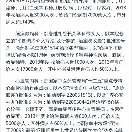
Z20051507)等特色专科制剂治疗内外痔、肛周脓肿、肛门
湿疹、肛门白斑等多种肛肠疾 病，疗程短、疗效好。2013
年收治病人近3000人次，诊治门诊病例7000余人次，市外
病人超过40%。
脑病癫痫科：以唐维礼院长为学科带头人，以本院创
立的“平衡调序介入疗法”及研制的 “治癫灵胶囊”( 批准文号
为：渝药制字Z20051514)治疗各型癫痫，以“心神平衡调
控法”结合本院17种中药制剂治疗多种精神性疾病、脑病，
效显独特。2013年度 收治病人近1000人次、2013年度门
诊人次17000余人，其中外省及港澳台病人过60%以上。
心血管内科：是国家中医药管理局“十二五”重点专科
心血管病协作组成员，以本院“清除血中垃圾”疗法、“通脉
胶囊”(批准文号为：渝药制字 Z20051513)，以及“ 养心安
神丸”(批准文号为：渝药制字Z20050442)等治疗冠心病、
心绞痛、心律不齐、高脂血症等多种心血管疾病，临床疗
效显著。2013年度收治住 院病人近800人次，门诊人次
5000余人，区外病人占60%以上。“清除血中垃圾”疗法，
于2009年获第47届斯里兰卡世界传统医学大会“终身成就