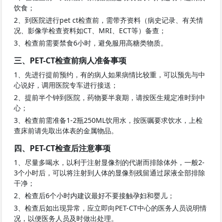
饮食；
2、到医院进行pet ct检查前，需带齐资料（病史记录、有关情
况、影像学检查资料如CT、MRI、ECT等）备查；
3、检查前需要禁食6小时，避免服用高糖类物质。
三、PET-CT检查前病人准备事项
1、先进行提前预约，有的病人如果病情比较重，可以预先与中
心说好，调用医院专车进行接送；
2、提前半个钟到医院，药物要半衰期，请按医生规定准时到中
心；
3、检查前需准备1-2瓶250ML饮用水，按医嘱要求饮水，上检
查床前请先取出体表的金属物品。
四、PET-CT检查后注意事项
1、尽量多喝水，以利于注射显像剂的代谢而排除体外，一般2-
3个小时后，可以将注射到人体的显像剂残留通过尿液全部排除
干净；
2、检查后6个小时内建议最好不要接触孕妇和婴儿；
3、检查后如出现异常，应立即向PET-CT中心的医务人员说明情
况，以便医务人员及时做出处理。