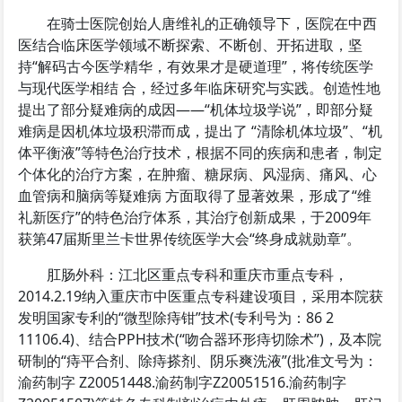
在骑士医院创始人唐维礼的正确领导下，医院在中西
医结合临床医学领域不断探索、不断创、开拓进取，坚
持“解码古今医学精华，有效果才是硬道理”，将传统医学
与现代医学相结 合，经过多年临床研究与实践。创造性地
提出了部分疑难病的成因——“机体垃圾学说”，即部分疑
难病是因机体垃圾积滞而成，提出了 “清除机体垃圾”、“机
体平衡液”等特色治疗技术，根据不同的疾病和患者，制定
个体化的治疗方案，在肿瘤、糖尿病、风湿病、痛风、心
血管病和脑病等疑难病 方面取得了显著效果，形成了“维
礼新医疗”的特色治疗体系，其治疗创新成果，于2009年
获第47届斯里兰卡世界传统医学大会“终身成就勋章”。
肛肠外科：江北区重点专科和重庆市重点专科，
2014.2.19纳入重庆市中医重点专科建设项目，采用本院获
发明国家专利的“微型除痔钳”技术(专利号为：86 2
11106.4)、结合PPH技术(“吻合器环形痔切除术”)，及本院
研制的“痔平合剂、除痔搽剂、阴乐爽洗液”(批准文号为：
渝药制字 Z20051448.渝药制字Z20051516.渝药制字