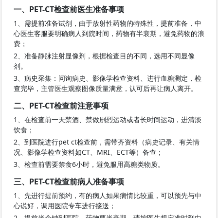
一、PET-CT检查前医生准备事项
1、需提前准备试剂，由于放射性药物的特殊性，提前准备，中
心医生客服要明确病人到院时间，药物有半衰期，避免药物的浪
费；
2、准备静脉注射显像剂，根据检查目的不同，选用不同显像
剂。
3、病史采集：问询病史、影像学检查资料、进行血糖测定，检
查完毕，主管医生观察图像质量满意，认可后再让病人离开。
二、PET-CT检查前注意事项
1、在检查前一天禁酒、禁做剧烈运动或者长时间运动，进清淡
饮食；
2、到医院进行pet ct检查前，需带齐资料（病史记录、有关情
况、影像学检查资料如CT、MRI、ECT等）备查；
3、检查前需要禁食6小时，避免服用高糖类物质。
三、PET-CT检查前病人准备事项
1、先进行提前预约，有的病人如果病情比较重，可以预先与中
心说好，调用医院专车进行接送；
2、提前半个钟到医院，药物要半衰期，请按医生规定准时到中