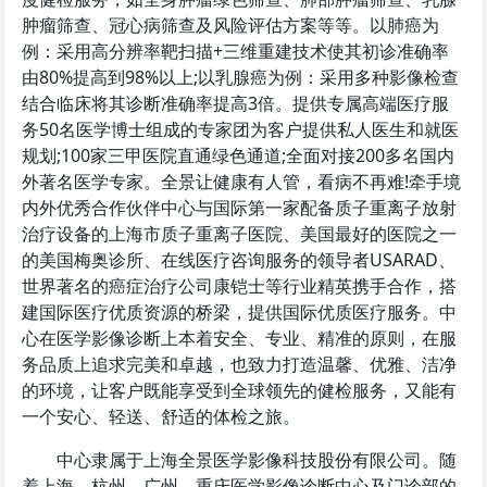
肿瘤筛查、冠心病筛查及风险评估方案等等。以肺癌为
例：采用高分辨率靶扫描+三维重建技术使其初诊准确率
由80%提高到98%以上;以乳腺癌为例：采用多种影像检查
结合临床将其诊断准确率提高3倍。提供专属高端医疗服
务50名医学博士组成的专家团为客户提供私人医生和就医
规划;100家三甲医院直通绿色通道;全面对接200多名国内
外著名医学专家。全景让健康有人管，看病不再难!牵手境
内外优秀合作伙伴中心与国际第一家配备质子重离子放射
治疗设备的上海市质子重离子医院、美国最好的医院之一
的美国梅奥诊所、在线医疗咨询服务的领导者USARAD、
世界著名的癌症治疗公司康铠士等行业精英携手合作，搭
建国际医疗优质资源的桥梁，提供国际优质医疗服务。中
心在医学影像诊断上本着安全、专业、精准的原则，在服
务品质上追求完美和卓越，也致力打造温馨、优雅、洁净
的环境，让客户既能享受到全球领先的健检服务，又能有
一个安心、轻送、舒适的体检之旅。
中心隶属于上海全景医学影像科技股份有限公司。随
着上海、杭州、广州、重庆医学影像诊断中心及门诊部的