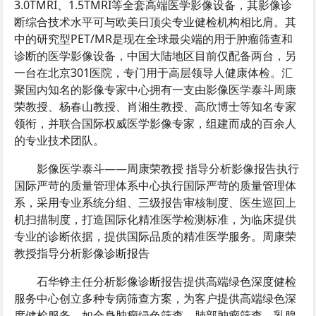
3.0TMRI、1.5TMRI等全套高端医学影像设备，其影像诊
断综合技术水平可与欧美日顶尖专业健检机构相比肩。其
中的研究型PET/MR是现在全球最尖端的用于肿瘤筛查和
诊断的医学影像设备，中国大陆地区目前仅配备两台，另
一台在北京301医院，专门用于高层领导人健康体检。汇
聚国内知名的影像专家中心拥有一支由影像医学泰斗周康
荣教授、杨春山教授、肖湘生教授、高欣博士等知名专家
领衔，并联合国际权威医学影像专家，组建而成的百余人
的专业技术团队。
影像医学泰斗——周康荣教授 指导分析影像报告执行
国际严苛的质量管理体系中心执行国际严苛的质量管理体
系，采用专业系统分组、三级报告审核制度、医生巡回上
机扫描制度，打造国际化精准医学检测标准，为临床提供
专业的诊断依据，提供国际品质的精准医学服务。周康荣
教授指导分析影像诊断报告
石华铮主任分析影像诊断报告提供高端绿色深度健检
服务中心创立多种专病筛查方案，为客户提供高端绿色深
度健检服务，如全身肿瘤绿色筛查、肺部肿瘤筛查、乳腺