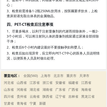
心；
3、检查前需准备1-2瓶250ML饮用水，按医嘱要求饮水，上检
查床前请先取出体表的金属物品。
四、PET-CT检查后注意事项
1、尽量多喝水，以利于注射显像剂的代谢而排除体外，一般2-
3个小时后，可以将注射到人体的显像剂残留通过尿液全部排除
干净；
2、检查后6个小时内建议最好不要接触孕妇和婴儿；
3、检查后如出现异常，应立即向PET-CT中心的医务人员说明情
况，以便医务人员及时做出处理。
覆盖地区：
全国(560)
上海市
北京市
重庆市
天津市
河北省
山西省
江苏省
浙江省
安徽省
福建省
江西省
山东省
河南省
湖北省
湖南省
广东省
广西省
海南省
四川省
贵州省
云南省
陕西省
辽宁省
吉林省
黑龙江省
甘肃省
青海省
宁夏
新疆