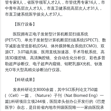
管专家8人，省医学领军人才2人，市管优秀专家16人，市
中青年高层次人才3人，市直卫健系统高层次人才31人，
市直卫健系统医学拔尖人才37人。
【医疗设备】
医院拥有正电子发射型计算机断层扫描系统
(PET/CT)、单光子发射型计算机断层扫描系统(SPECT)、数
字减影血管造影机(DSA)、体外膜肺氧合系统(ECMO)、双
源CT、3.0T磁共振、医用直线加速器、手术导航系统、高
清3D腹腔镜、高清胸腔镜、全自动生化分析仪、彩色多普
勒超声诊断仪、电子超声内窥镜、钼靶乳腺X光机、钬激
光O等大型高精尖诊断治疗仪器。
【科研成果】
发表科研论文8000余篇，其中SCI系列论文750篇
(《Cell》一篇，《Nature》子刊《Nat Biomed Eng》一
篇);科研项目立项244项，医院牵头创办公开发行的《巴楚
医学》杂志，是目前省内地市州级医院唯一一家由医院承