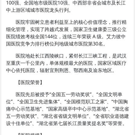
100强、全国地市级医院10强、中西部非省会城市及长江
中上游区域城市医院龙头行列。
医院牢固树立患者利益至上的核心价值理念，推行精
细化管理，实现了跨越式发展，国家卫生健康委三级公立
医院绩效考核全国144位，连续三年荣获 A 级。艾力彼中
国医院竞争力排行榜位列地级城市医院第30名。
医院地处长江西陵峡口，紧邻长江三峡工程，是武汉
至重庆一千公里内，单体规模最大的医院，国家区域医疗
中心依托医院，辐射宜荆荆恩、鄂西南及渝东地区。
【医院荣誉】
医院先后被授予“全国五一劳动奖状”、“全国文明单
位”、“全国卫生先进集体”、“全国模范职工之家”、“中国胸
痛中心示范基地”、“国家高级卒中中心示范基地”、“湖北省
五一劳动奖状”、“湖北省省级文明单位”、“全省职业道德建
设十佳单位”、“湖北省第七届长江质量奖提名奖”等荣誉。