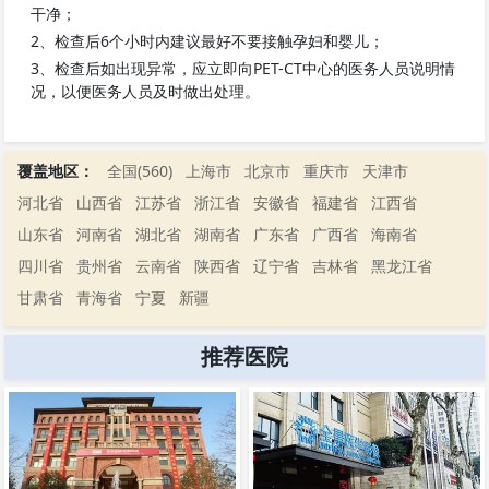
干净；
2、检查后6个小时内建议最好不要接触孕妇和婴儿；
3、检查后如出现异常，应立即向PET-CT中心的医务人员说明情
况，以便医务人员及时做出处理。
覆盖地区：
全国(560)
上海市
北京市
重庆市
天津市
河北省
山西省
江苏省
浙江省
安徽省
福建省
江西省
山东省
河南省
湖北省
湖南省
广东省
广西省
海南省
四川省
贵州省
云南省
陕西省
辽宁省
吉林省
黑龙江省
甘肃省
青海省
宁夏
新疆
推荐医院